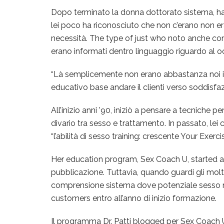
Dopo terminato la donna dottorato sistema, ha 
lei poco ha riconosciuto che non c’erano non er
necessità. The type of just who noto anche co
erano informati dentro linguaggio riguardo al 
“Là semplicemente non erano abbastanza noi i
educativo base andare il clienti verso soddisfazio
All’inizio anni ’90, iniziò a pensare a tecniche p
divario tra sesso e trattamento. In passato, lei
“l’abilità di sesso training: crescente Your Exercis
Her education program, Sex Coach U, started al
pubblicazione. Tuttavia, quando guardi gli molti 
comprensione sistema dove potenziale sesso me
customers entro all’anno di inizio formazione.
Il programma Dr. Patti blogged per Sex Coach U