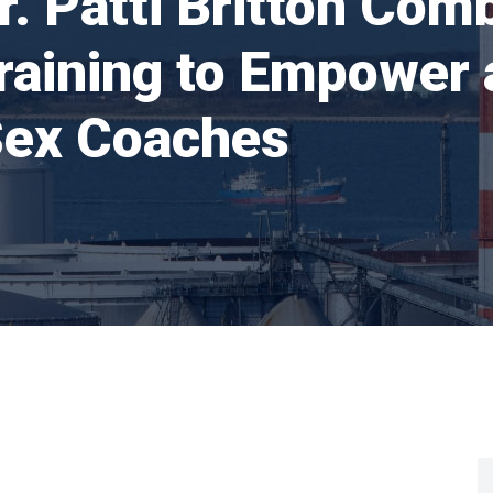
r. Patti Britton Com
raining to Empower
Sex Coaches
S