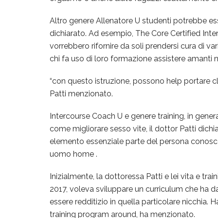
Altro genere Allenatore U studenti potrebbe ess
dichiarato. Ad esempio, The Core Certified Int
vorrebbero rifornire da soli prendersi cura di vari 
chi fa uso di loro formazione assistere amanti n
“con questo istruzione, possono help portare clie
Patti menzionato.
Intercourse Coach U e genere training, in gener
come migliorare sesso vite, il dottor Patti dichi
elemento essenziale parte del persona conoscen
uomo home .
Inizialmente, la dottoressa Patti e lei vita e t
2017, voleva sviluppare un curriculum che ha d
essere redditizio in quella particolare nicchia.
training program around, ha menzionato.