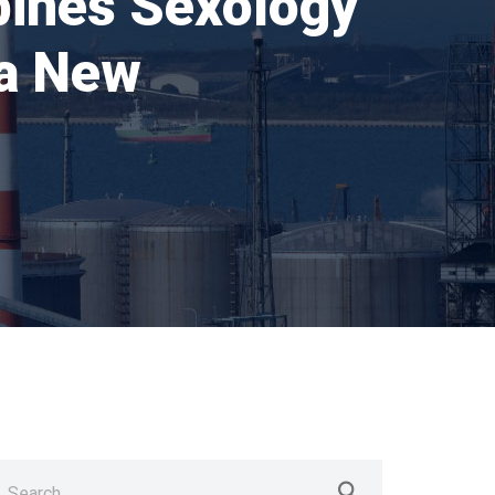
bines Sexology
 a New
earch