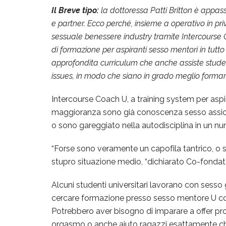
Il Breve tipo:
la dottoressa Patti Britton è appa
e partner. Ecco perché, insieme a operativo in priva
sessuale benessere industry tramite Intercourse 
di formazione per aspiranti sesso mentori in tutt
approfondita curriculum che anche assiste student
issues, in modo che siano in grado meglio formare 
Intercourse Coach U, a training system per aspir
maggioranza sono già conoscenza sesso assicur
o sono gareggiato nella autodisciplina in un nu
“Forse sono veramente un capofila tantrico, o
stupro situazione medio, “dichiarato Co-fondator
Alcuni studenti universitari lavorano con sesso
cercare formazione presso sesso mentore U così 
Potrebbero aver bisogno di imparare a offer pr
orgasmo o anche aiuto ragazzi esattamente chi t