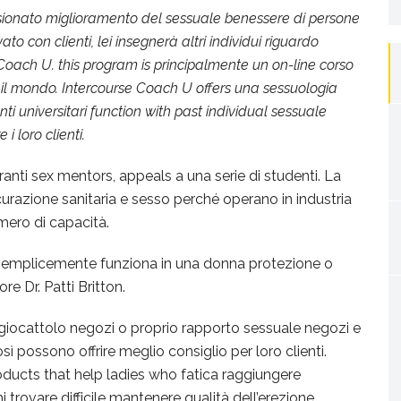
fo
ssionato miglioramento del sessuale benessere di persone
to con clienti, lei insegnerà altri individui riguardo
Coach U. this program is principalmente un on-line corso
o il mondo. Intercourse Coach U offers una sessuologia
i universitari function with past individual sessuale
i loro clienti.
anti sex mentors, appeals a una serie di studenti. La
azione sanitaria e sesso perché operano in industria
mero di capacità.
 semplicemente funziona in una donna protezione o
e Dr. Patti Britton.
 giocattolo negozi o proprio rapporto sessuale negozi e
possono offrire meglio consiglio per loro clienti.
oducts that help ladies who fatica raggiungere
rovare difficile mantenere qualità dell’erezione.