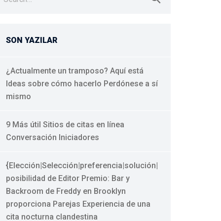
r:
SON YAZILAR
¿Actualmente un tramposo? Aquí está
Ideas sobre cómo hacerlo Perdónese a sí
mismo
9 Más útil Sitios de citas en línea
Conversación Iniciadores
{Elección|Selección|preferencia|solución|
posibilidad de Editor Premio: Bar y
Backroom de Freddy en Brooklyn
proporciona Parejas Experiencia de una
cita nocturna clandestina