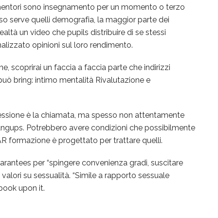
o mentori sono insegnamento per un momento o terzo
so serve quelli demografia, la maggior parte dei
ealtà un video che pupils distribuire di se stessi
nalizzato opinioni sul loro rendimento.
, scoprirai un faccia a faccia parte che indirizzi
può bring: intimo mentalità Rivalutazione e
fessione è la chiamata, ma spesso non attentamente
hangups. Potrebbero avere condizioni che possibilmente
SAR formazione è progettato per trattare quelli.
Guarantees per “spingere convenienza gradi, suscitare
 valori su sessualità. “Simile a rapporto sessuale
dbook upon it.